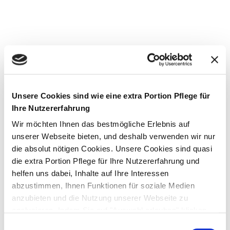
STEP 13 KÖRPERPFLEGE
ANWENDUNGS-EMPFEHLUNG
STEP BY STEP
Unsere Cookies sind wie eine extra Portion Pflege für
Ihre Nutzererfahrung
Um die Haut am gesamten Körper geschmeidig zu halten
Wir möchten Ihnen das bestmögliche Erlebnis auf
unserer Webseite bieten, und deshalb verwenden wir nur
und trockener, gereizter sowie dünner Haut vorzubeugen,
die absolut nötigen Cookies. Unsere Cookies sind quasi
sollten Sie Ihrem Körper regelmäßig mit entsprechenden
die extra Portion Pflege für Ihre Nutzererfahrung und
Produkten verwöhnen.
helfen uns dabei, Inhalte auf Ihre Interessen
abzustimmen, Ihnen Funktionen für soziale Medien
anzubieten und die Nutzung unserer Webseite zu
analysieren. Indem Sie auf "Auswahl erlauben" klicken,
PFLEGEKONZEPT
stimmen Sie der Verwendung von Cookies zu und
Einwilligungsauswahl