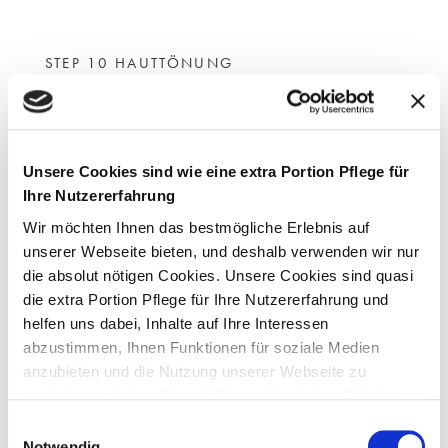
STEP 10 HAUTTÖNUNG
ANWENDUNGS-EMPFEHLUNG
STEP BY STEP
Unsere Cookies sind wie eine extra Portion Pflege für
Für eine natürlich wirkende Hauttönung das ganze Jahr über
Ihre Nutzererfahrung
ohne UV-Belastung empfehlen wir Ihnen zusätzlich zu
Wir möchten Ihnen das bestmögliche Erlebnis auf
unseren Basispflege-Produkten unseren Tropic Express. Die
unserer Webseite bieten, und deshalb verwenden wir nur
Bräunungsreaktion findet nur in der obersten Hautschicht
die absolut nötigen Cookies. Unsere Cookies sind quasi
statt und hält ca. 1 – 3 Tage.
die extra Portion Pflege für Ihre Nutzererfahrung und
helfen uns dabei, Inhalte auf Ihre Interessen
abzustimmen, Ihnen Funktionen für soziale Medien
anzubieten und die Nutzung unserer Webseite zu
PFLEGEKONZEPT
analysieren. Indem Sie auf "Auswahl erlauben" klicken,
stimmen Sie der Verwendung von Cookies zu und
Einwilligungsauswahl
unterstützen uns dabei, unsere Webseite kontinuierlich
Notwendig