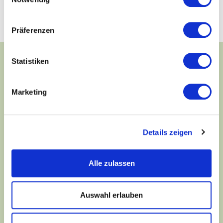
für Sie zu verbessern.
Präferenzen
Statistiken
Marketing
KONTAKT
Details zeigen
WIR SIND GERNE FÜR SIE
DA
Alle zulassen
Wir nennen Ihnen gerne ein Partner-Institut,
Auswahl erlauben
wo Sie beraten werden. Schreiben Sie uns
einfach eine Nachricht mit Ihrem Wohn- bzw.