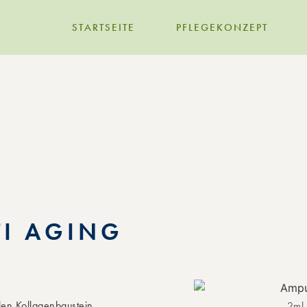
STARTSEITE
PFLEGEKONZEPT
TI AGING
len Kollagenbaustein,
2ml