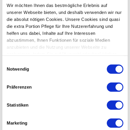
Wir möchten Ihnen das bestmögliche Erlebnis auf
unserer Webseite bieten, und deshalb verwenden wir nur
die absolut nötigen Cookies. Unsere Cookies sind quasi
die extra Portion Pflege für Ihre Nutzererfahrung und
helfen uns dabei, Inhalte auf Ihre Interessen
abzustimmen, Ihnen Funktionen für soziale Medien
anzubieten und die Nutzung unserer Webseite zu
analysieren. Indem Sie auf "Auswahl erlauben" klicken,
stimmen Sie der Verwendung von Cookies zu und
Einwilligungsauswahl
unterstützen uns dabei, unsere Webseite kontinuierlich
Notwendig
für Sie zu verbessern.
Präferenzen
Statistiken
Marketing