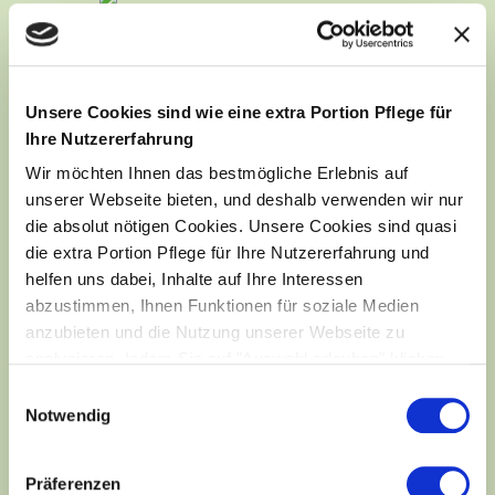
Unsere Cookies sind wie eine extra Portion Pflege für
KONTAKT
Ihre Nutzererfahrung
WIR SIND GERNE FÜR SIE
Wir möchten Ihnen das bestmögliche Erlebnis auf
DA
unserer Webseite bieten, und deshalb verwenden wir nur
die absolut nötigen Cookies. Unsere Cookies sind quasi
die extra Portion Pflege für Ihre Nutzererfahrung und
Wir nennen Ihnen gerne ein Partner-Institut,
helfen uns dabei, Inhalte auf Ihre Interessen
wo Sie beraten werden. Schreiben Sie uns
abzustimmen, Ihnen Funktionen für soziale Medien
einfach eine Nachricht mit Ihrem Wohn- bzw.
anzubieten und die Nutzung unserer Webseite zu
Arbeitsort inklusive PLZ sowie Ihrer
analysieren. Indem Sie auf "Auswahl erlauben" klicken,
stimmen Sie der Verwendung von Cookies zu und
Telefonnummer.
Einwilligungsauswahl
unterstützen uns dabei, unsere Webseite kontinuierlich
Notwendig
Telefonisch sind wir erreichbar:
für Sie zu verbessern.
Mo – Do von 8:30 – 16:30
Präferenzen