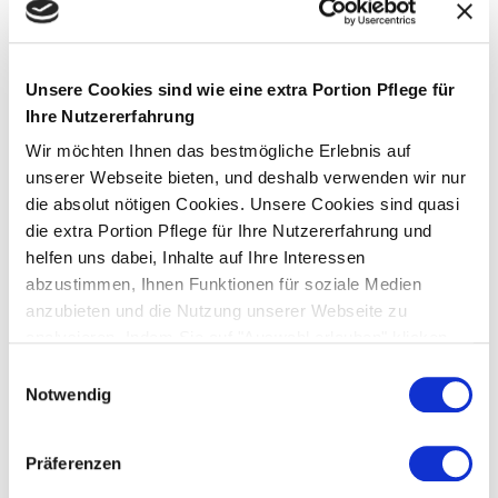
Unsere Cookies sind wie eine extra Portion Pflege für
Ihre Nutzererfahrung
Wir möchten Ihnen das bestmögliche Erlebnis auf
unserer Webseite bieten, und deshalb verwenden wir nur
die absolut nötigen Cookies. Unsere Cookies sind quasi
die extra Portion Pflege für Ihre Nutzererfahrung und
helfen uns dabei, Inhalte auf Ihre Interessen
abzustimmen, Ihnen Funktionen für soziale Medien
anzubieten und die Nutzung unserer Webseite zu
analysieren. Indem Sie auf "Auswahl erlauben" klicken,
stimmen Sie der Verwendung von Cookies zu und
Einwilligungsauswahl
unterstützen uns dabei, unsere Webseite kontinuierlich
Notwendig
für Sie zu verbessern.
Präferenzen