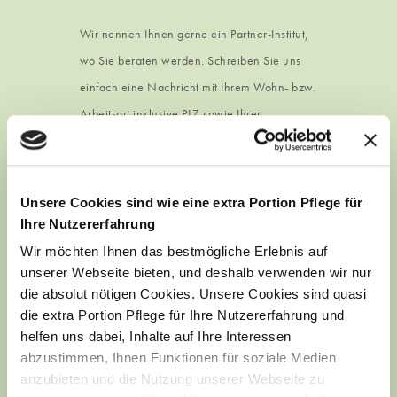
Wir nennen Ihnen gerne ein Partner-Institut,
wo Sie beraten werden. Schreiben Sie uns
einfach eine Nachricht mit Ihrem Wohn- bzw.
Arbeitsort inklusive PLZ sowie Ihrer
Telefonnummer.
Telefonisch sind wir erreichbar:
Unsere Cookies sind wie eine extra Portion Pflege für
Mo – Do von 8:30 – 16:30
Ihre Nutzererfahrung
Fr von 8:30 – 13:30
Wir möchten Ihnen das bestmögliche Erlebnis auf
+49 (0) 79 46 – 16 61
unserer Webseite bieten, und deshalb verwenden wir nur
die absolut nötigen Cookies. Unsere Cookies sind quasi
Gerne können Sie uns auch ein Fax schicken:
die extra Portion Pflege für Ihre Nutzererfahrung und
+49 (0) 79 46 – 20 47
helfen uns dabei, Inhalte auf Ihre Interessen
abzustimmen, Ihnen Funktionen für soziale Medien
anzubieten und die Nutzung unserer Webseite zu
Mehr Informationen